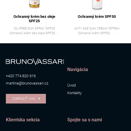
Ochranný krém bez oleje
Ochranný krém SPF50
SPF25
OIL-FREE SUN SPRAY SPF25
ANTI AGE SUN CREAM SPF50+
Ochranný krém bez oleje SPF25. ...
Ochranný krém SPF50. ...
Navigácia
+420 774 820 616
martina@brunovassari.cz
Úvod
Kontakty
ZOBRAZIŤ VIAC
Klientska sekcia
Spojte sa s nami