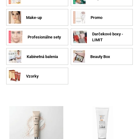
Make-up
Promo
Darčekové boxy -
Profesionálne sety
LIMIT
Kabinetná balenia
Beauty Box
Vzorky