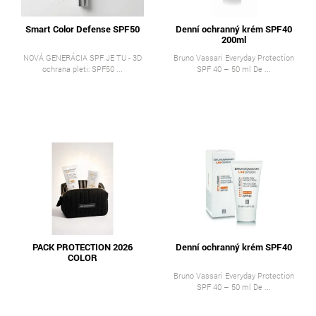
Smart Color Defense SPF50
Denní ochranný krém SPF40
200ml
NOVÁ GENERÁCIA SPF JE TU - 3D
Bruno Vassari Everyday Protection
ochrana pleti: SPF50 ...
SPF 40 – 50 ml De ...
PACK PROTECTION 2026
Denní ochranný krém SPF40
COLOR
Bruno Vassari Everyday Protection
SPF 40 – 50 ml De ...