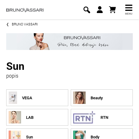
MENU
BRUNO VASSARI
Sun
popis
VEGA
Beauty
LAB
RTN
Sun
Body