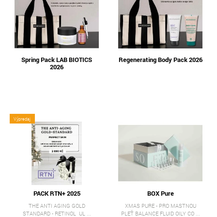
Spring Pack LAB BIOTICS
Regenerating Body Pack 2026
2026
Výpredaj
PACK RTN+ 2025
BOX Pure
THE ANTI AGING GOLD
XMAS PURE - PRO MASTNOU
STANDARD - RETINOL UL ...
PLEŤ BALANCE FLUID OILY CO ...