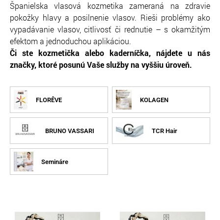
Španielska vlasová kozmetika zameraná na zdravie
pokožky hlavy a posilnenie vlasov. Rieši problémy ako
vypadávanie vlasov, citlivosť či rednutie – s okamžitým
efektom a jednoduchou aplikáciou.
Či ste kozmetička alebo kaderníčka, nájdete u nás
značky, ktoré posunú Vaše služby na vyššiu úroveň.
FLORÊVE
KOLAGEN
BRUNO VASSARI
TCR Hair
Semináre