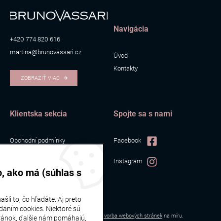
Navigácia
+420 774 820 616
martina@brunovassari.cz
Úvod
Kontakty
ZOBRAZIŤ VIAC
Klientska sekcia
Spojte sa s nami
Obchodní podmínky
Facebook
Zpracování osobních údajů
Instagram
Cookies
, ako má (súhlas s
šli to, čo hľadáte. Aj preto
daním cookies. Niektoré sú
Bruno Vassari | © 2026
Webové stránky
vytvořilo
Poski.com
.
Tvorba webových stránek
na míru.
ránok, ďalšie nám pomáhajú,