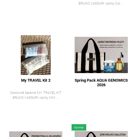
BRUNO VASSARI vzorky Col ...
My TRAVEL Kit 2
Spring Pack AQUA GENOMICS
2026
Cestovné balenie MY TRAVEL KIT
BRUNO VASSARI vzorky MIX ...
Novinka