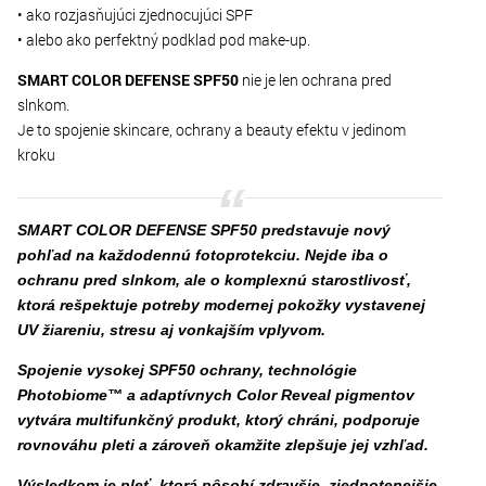
• ako rozjasňujúci zjednocujúci SPF
• alebo ako perfektný podklad pod make-up.
SMART COLOR DEFENSE SPF50
nie je len ochrana pred
slnkom.
Je to spojenie skincare, ochrany a beauty efektu v jedinom
kroku
SMART COLOR DEFENSE SPF50 predstavuje nový
pohľad na každodennú fotoprotekciu. Nejde iba o
ochranu pred slnkom, ale o komplexnú starostlivosť,
ktorá rešpektuje potreby modernej pokožky vystavenej
UV žiareniu, stresu aj vonkajším vplyvom.
Spojenie vysokej SPF50 ochrany, technológie
Photobiome™ a adaptívnych Color Reveal pigmentov
vytvára multifunkčný produkt, ktorý chráni, podporuje
rovnováhu pleti a zároveň okamžite zlepšuje jej vzhľad.
Výsledkom je pleť, ktorá pôsobí zdravšie, zjednotenejšie,