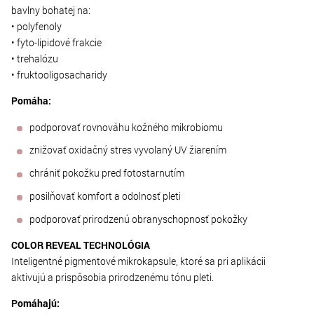
bavlny bohatej na:
• polyfenoly
• fyto-lipidové frakcie
• trehalózu
• fruktooligosacharidy
Pomáha:
podporovať rovnováhu kožného mikrobiomu
znižovať oxidačný stres vyvolaný UV žiarením
chrániť pokožku pred fotostarnutím
posilňovať komfort a odolnosť pleti
podporovať prirodzenú obranyschopnosť pokožky
COLOR REVEAL TECHNOLÓGIA
Inteligentné pigmentové mikrokapsule, ktoré sa pri aplikácii
aktivujú a prispôsobia prirodzenému tónu pleti.
Pomáhajú: