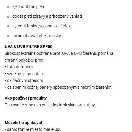
zjednotiť tón pleti
dodať pleti zdravý a prirodzený vzhľad
vytvoriť ľahký „second skin“ efekt
minimalizovať efekt masky
UVA & UVB FILTRE SPF50
Širokospektrálna ochrana proti UVA a UVB žiareniu pomáha
chrániť pokožku pred:
• fotostarnutím
• vznikom pigmentácií
• oxidačným stresom
• oslabením kožnej bariéry spôsobeným slnečným žiarením
Ako používať produkt?
Používajte ráno ako posledný krok skincare rutiny.
Môžete ho aplikovať:
• samostatne miesto make-upu