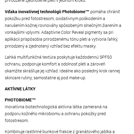
prirodzené zjednotenie pleti v jedinom kroku.
Vďaka inovatívnej technológii Photobiome™
pomáha chrániť
pokožku pred fotostresom, oxidatívnym poškodením a
narušením kožnej rovnováhy spôsobeným slnečným žiarením a
vonkajšími vplyvmi. Adaptívne Color Reveal pigmenty sa pri
aplikácii prispôsobia prirodzenému tónu pleti a vytvoria ľahký,
prirodzený a zjednotený vzhľad bez efektu masky.
Ľahká multifunkčná textúra poskytuje každodennú SPF50
ochranu, podporuje komfort a odolnosť pleti a zároveň
okamžite skrášľuje jej vzhľad. Ideálne ako posledný krok rannej
skincare rutiny, samostatne aj pod make-up.
AKTÍVNE LÁTKY
PHOTOBIOME™
Inovatívna biotechnologická aktívna látka zameraná na
podporu kožného mikrobiomu a ochranu pokožky pred
fotostresom.
Kombinuje rastlinné bunkové frakcie z granátového jablka a