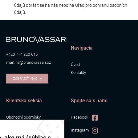
údajů obrátit se na nás nebo na Úřad pro ochranu osobních
údajů.
Navigácia
+420 774 820 616
martina@brunovassari.cz
Úvod
Kontakty
ZOBRAZIŤ VIAC
Klientska sekcia
Spojte sa s nami
Obchodní podmínky
Facebook
Zpracování osobních údajů
Instagram
Cookies
, ako má (súhlas s