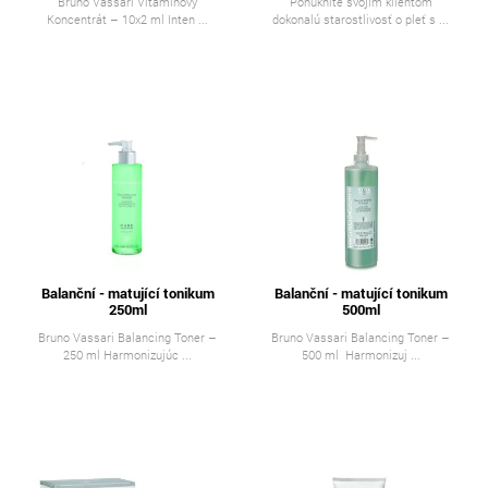
Bruno Vassari Vitaminový
Ponúknite svojim klientom
Koncentrát – 10x2 ml Inten ...
dokonalú starostlivosť o pleť s ...
Balanční - matující tonikum
Balanční - matující tonikum
250ml
500ml
Bruno Vassari Balancing Toner –
Bruno Vassari Balancing Toner –
250 ml Harmonizujúc ...
500 ml Harmonizuj ...