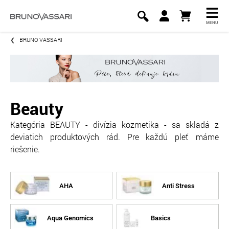
MENU
BRUNO VASSARI
Beauty
Kategória BEAUTY - divízia kozmetika - sa skladá z
deviatich produktových rád. Pre každú pleť máme
riešenie.
AHA
Anti Stress
Aqua Genomics
Basics