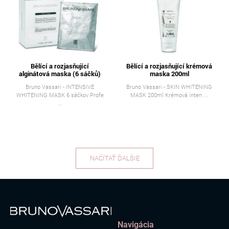
Bělící a rozjasňující
Bělící a rozjasňující krémová
alginátová maska (6 sáčků)
maska 200ml
Bruno Vassari - INTENSIVE
Bruno Vassari - SKIN WHITENING
WHITENING MASK 6 sáčkov Profe
MASK 200ml Krémová inten ...
...
NAČÍTAŤ ĎALŠIE
Navigácia