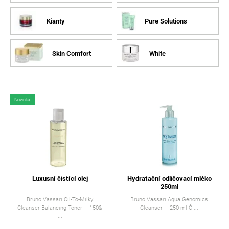
Kianty
Pure Solutions
Skin Comfort
White
Novinka
Luxusní čistící olej
Hydratační odličovací mléko
250ml
Bruno Vassari Oil-To-Milky
Bruno Vassari Aqua Genomics
Cleanser Balancing Toner – 150&
Cleanser – 250 ml Č ...
...