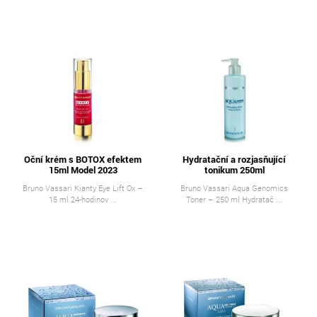
Oční krém s BOTOX efektem
Hydratační a rozjasňující
15ml Model 2023
tonikum 250ml
Bruno Vassari Kianty Eye Lift Ox –
Bruno Vassari Aqua Genomics
15 ml 24-hodinov ...
Toner – 250 ml Hydratač ...