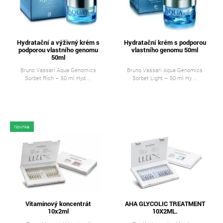
Hydratační a výživný krém s
Hydratační krém s podporou
podporou vlastního genomu
vlastního genomu 50ml
50ml
Bruno Vassari Aqua Genomics
Bruno Vassari Aqua Genomics
Sorbet Rich – 50 ml Hyd ...
Sorbet Light – 50 ml Hy ...
Novinka
Vitaminový koncentrát
AHA GLYCOLIC TREATMENT
10x2ml
10X2ML.