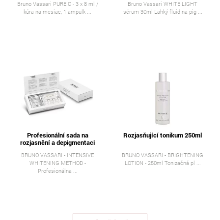
Bruno Vassari PURE C - 3 x 8 ml /
Bruno Vassari WHITE LIGHT
kúra na mesiac, 1 ampulk ...
sérum 30ml Ľahký fluid na pig ...
Profesionální sada na
Rozjasňující tonikum 250ml
rozjasnění a depigmentaci
BRUNO VASSARI - INTENSIVE
BRUNO VASSARI - BRIGHTENING
WHITENING METHOD -
LOTION - 250ml Tonizačná pl ...
Profesionálna ...