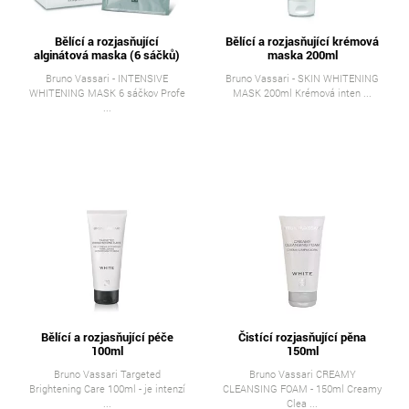
Bělící a rozjasňující
Bělící a rozjasňující krémová
alginátová maska (6 sáčků)
maska 200ml
Bruno Vassari - INTENSIVE
Bruno Vassari - SKIN WHITENING
WHITENING MASK 6 sáčkov Profe
MASK 200ml Krémová inten ...
...
Bělící a rozjasňující péče
Čistící rozjasňující pěna
100ml
150ml
Bruno Vassari Targeted
Bruno Vassari CREAMY
Brightening Care 100ml - je intenzí
CLEANSING FOAM - 150ml Creamy
...
Clea ...