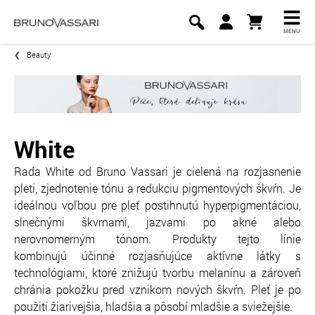
MENU
Beauty
White
Rada White od Bruno Vassari je cielená na rozjasnenie
pleti, zjednotenie tónu a redukciu pigmentových škvŕn. Je
ideálnou voľbou pre pleť postihnutú hyperpigmentáciou,
slnečnými škvrnami, jazvami po akné alebo
nerovnomerným tónom. Produkty tejto línie
kombinujú účinné rozjasňujúce aktívne látky s
technológiami, ktoré znižujú tvorbu melanínu a zároveň
chránia pokožku pred vznikom nových škvŕn. Pleť je po
použití žiarivejšia, hladšia a pôsobí mladšie a sviežejšie.