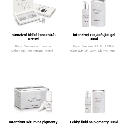
Intenzivní bělící koncentrát
Intenzivní rozjasňující gel
10x2ml
30ml
Bruno Vassari – Intensive
Bruno Vassari BRIGHTENING
Whitening Concentrate Intenzí ...
ESSENCE GÉL 30ml Objavte inte ...
Intenzivní sérum na pigmenty
Lehký fluid na pigmenty 30ml