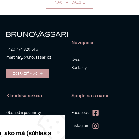
NAČÍTAŤ ĎALŠIE
Navigácia
+420 774 820 616
martina@brunovassari.cz
Úvod
Kontakty
ZOBRAZIŤ VIAC
Klientska sekcia
Spojte sa s nami
Obchodní podmínky
Facebook
Zpracování osobních údajů
Instagram
Cookies
, ako má (súhlas s