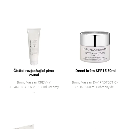
Čistící rozjasňující pěna
Denní krém SPF15 50ml
250ml
Bruno Vassari CREAMY
Bruno Vassari DAY PROTECTION
CLEANSING FOAM - 150ml Creamy
SPF15 - 200 ml Ochranný de ...
...