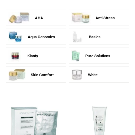
AHA
Anti Stress
Aqua Genomics
Basics
Kianty
Pure Solutions
Skin Comfort
White