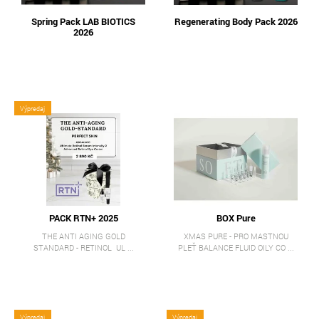
Spring Pack LAB BIOTICS
Regenerating Body Pack 2026
2026
Výpredaj
PACK RTN+ 2025
BOX Pure
THE ANTI AGING GOLD
XMAS PURE - PRO MASTNOU
STANDARD - RETINOL UL ...
PLEŤ BALANCE FLUID OILY CO ...
Výpredaj
Výpredaj