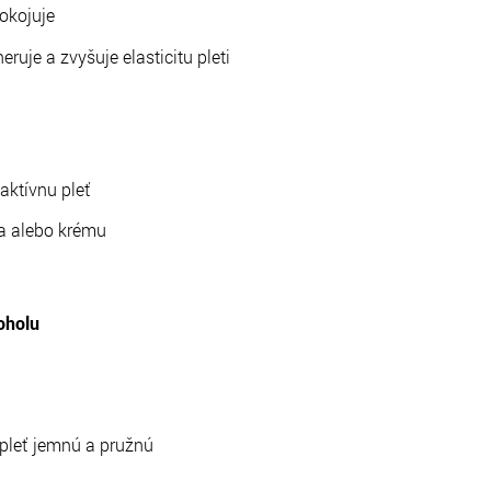
okojuje
neruje a zvyšuje elasticitu pleti
aktívnu pleť
ra alebo krému
oholu
pleť jemnú a pružnú