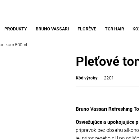
PRODUKTY
BRUNO VASSARI
FLORÊVE
TCR HAIR
KO
tonikum 500ml
Pleťové t
2201
Kód výroby:
Bruno Vassari Refreshing To
Osviežujúce a upokojujúce p
prípravok bez obsahu alkohol
jej prirodzeného pH po odličo