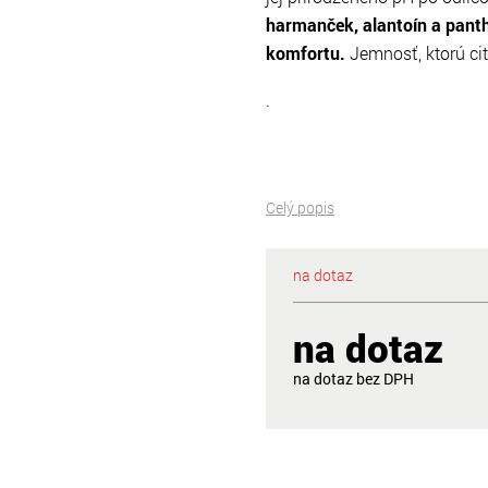
harmanček, alantoín a panth
komfortu.
Jemnosť, ktorú citl
.
Celý popis
na dotaz
na dotaz
na dotaz