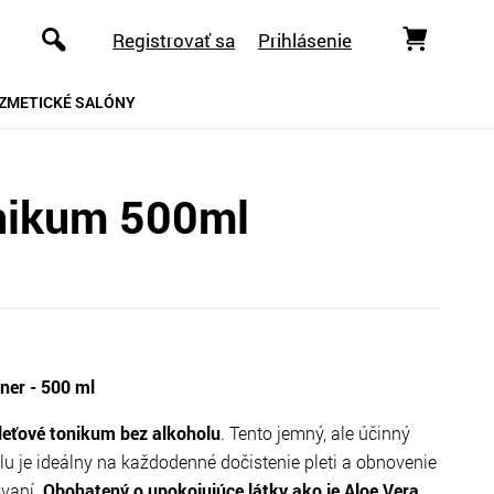
Registrovať sa
Prihlásenie
ZMETICKÉ SALÓNY
onikum 500ml
ner - 500 ml
leťové tonikum bez alkoholu
. Tento jemný, ale účinný
u je ideálny na každodenné dočistenie pleti a obnovenie
vaní.
Obohatený o upokojujúce látky ako je Aloe Vera,