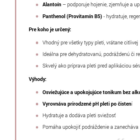
Alantoín
– podporuje hojenie, zjemňuje a up
Panthenol (Provitamín B5)
- hydratuje, rege
Pre koho je určený:
Vhodný pre všetky typy pleti, vrátane citlivej
Ideálna pre dehydratovanú, podráždenú či re
Skvelý ako príprava pleti pred aplikáciou sé
Výhody:
Osviežujúce a upokojujúce tonikum bez alk
Vyrovnáva prirodzené pH pleti po čisten
í
Hydratuje a dodáva pleti sviežosť
Pomáha upokojiť podráždenie a zanecháva 