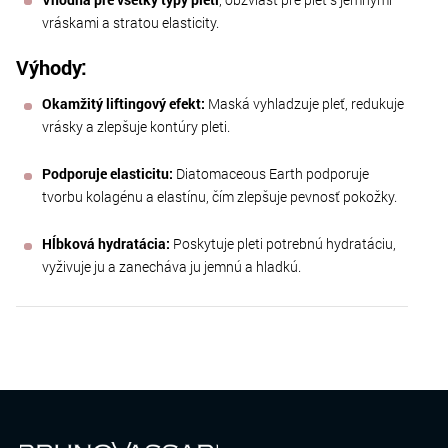
vráskami a stratou elasticity.
Výhody:
Okamžitý liftingový efekt:
Maská vyhladzuje pleť, redukuje
vrásky a zlepšuje kontúry pleti.
Podporuje elasticitu:
Diatomaceous Earth podporuje
tvorbu kolagénu a elastínu, čím zlepšuje pevnosť pokožky.
Hĺbková hydratácia:
Poskytuje pleti potrebnú hydratáciu,
vyživuje ju a zanecháva ju jemnú a hladkú.