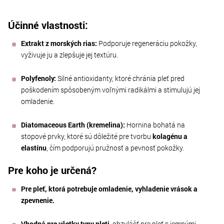
Účinné vlastnosti:
Extrakt z morských rias:
Podporuje regeneráciu pokožky,
vyživuje ju a zlepšuje jej textúru.
Polyfenoly:
Silné antioxidanty, ktoré chránia pleť pred
poškodením spôsobeným voľnými radikálmi a stimulujú jej
omladenie.
Diatomaceous Earth (kremelina):
Hornina bohatá na
stopové prvky, ktoré sú dôležité pre tvorbu
kolagénu a
elastínu
, čím podporujú pružnosť a pevnosť pokožky.
Pre koho je určená?
Pre pleť, ktorá potrebuje omladenie, vyhladenie vrások a
zpevnenie.
Vhodná pre všetky typy pleti
, obzvlášť pre pleť s jemnými