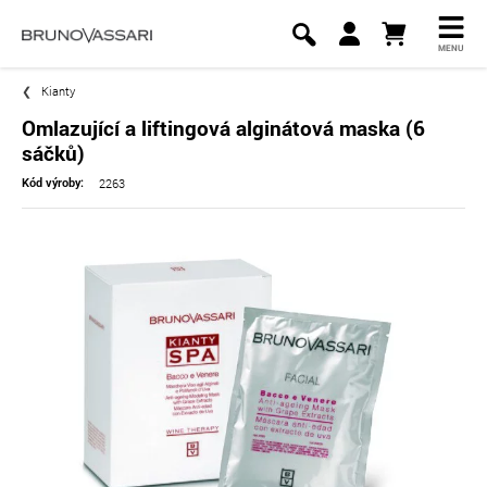
MENU
Kianty
Omlazující a liftingová alginátová maska (6
sáčků)
2263
Kód výroby: