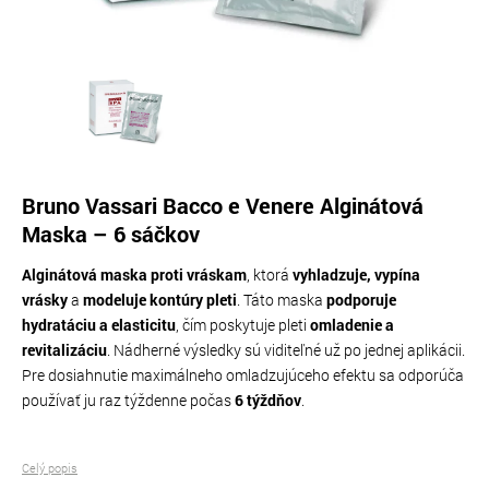
Bruno Vassari Bacco e Venere Alginátová
Maska – 6 sáčkov
Alginátová maska proti vráskam
, ktorá
vyhladzuje, vypína
vrásky
a
modeluje kontúry pleti
. Táto maska
podporuje
hydratáciu a elasticitu
, čím poskytuje pleti
omladenie a
revitalizáciu
. Nádherné výsledky sú viditeľné už po jednej aplikácii.
Pre dosiahnutie maximálneho omladzujúceho efektu sa odporúča
používať ju raz týždenne počas
6 týždňov
.
Celý popis