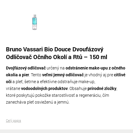
Bruno Vassari Bio Douce Dvoufázový
Odličovač Očního Okolí a Rtů – 150 ml
Dvojfázový odličovač
určený na
odstránenie make-upu z očného
okolia a pier
. Tento
veľmi jemný odličovač
je vhodný aj pre
citlivé
oči
a pleť, šetrne a efektívne odstraňuje make-up,
vrátane
vodoodolných produktov
. Obsahuje
prírodné zložky
,
ktoré poskytujú pokožke starostlivosť a regeneráciu, čím
zanecháva pleť osvieženú a jemnú.
Celý popis