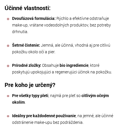
Účinné vlastnosti:
Dvoufázová formulácia:
Rýchlo a efektívne odstraňuje
make-up, vrátane vodeodolných produktov, bez potreby
drhnutia.
Šetrné čistenie:
Jemná, ale účinná, vhodná aj pre citlivú
pokožku okolo očí a pier.
Prírodné zložky:
Obsahuje
bio ingrediencie
, ktoré
poskytujú upokojujúci a regenerujúci účinok na pokožku.
Pre koho je určený?
Pre všetky typy pleti
, najmä pre pleť so
citlivým očným
okolím
.
Ideálny pre každodenné používanie
, na jemné, ale účinné
odstránenie make-upu bez podráždenia.