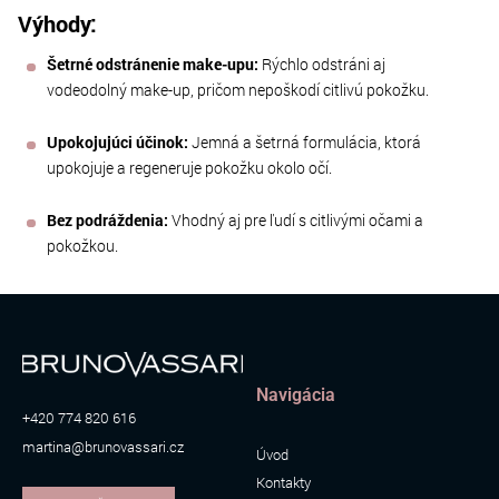
Výhody:
Šetrné odstránenie make-upu:
Rýchlo odstráni aj
vodeodolný make-up, pričom nepoškodí citlivú pokožku.
Upokojujúci účinok:
Jemná a šetrná formulácia, ktorá
upokojuje a regeneruje pokožku okolo očí.
Bez podráždenia:
Vhodný aj pre ľudí s citlivými očami a
pokožkou.
Navigácia
+420 774 820 616
martina@brunovassari.cz
Úvod
Kontakty