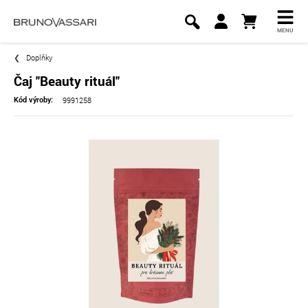
MENU
Doplňky
Čaj "Beauty rituál"
9991258
Kód výroby: