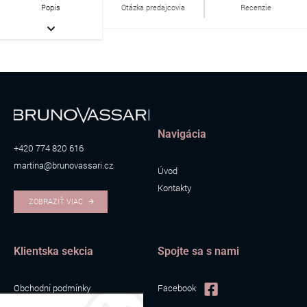
Popis
Otázka predajcovia
Recenzie
Navigácia
+420 774 820 616
martina@brunovassari.cz
Úvod
Kontakty
ZOBRAZIŤ VIAC
Klientska sekcia
Spojte sa s nami
Obchodní podmínky
Facebook
Zpracování osobních údajů