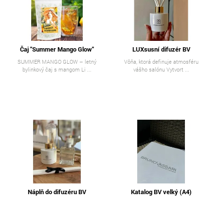
Čaj "Summer Mango Glow"
LUXsusní difuzér BV
SUMMER MANGO GLOW – letný
Vôňa, ktorá definuje atmosféru
bylinkový čaj s mangom Li ...
vášho salónu Vytvort ...
Náplň do difuzéru BV
Katalog BV velký (A4)