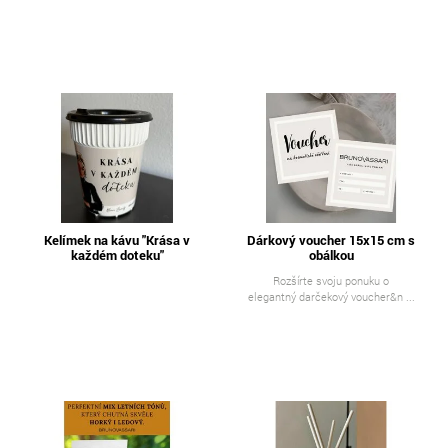
Kelímek na kávu "Krása v
Dárkový voucher 15x15 cm s
každém doteku"
obálkou
Rozšírte svoju ponuku o
elegantný darčekový voucher&n ...