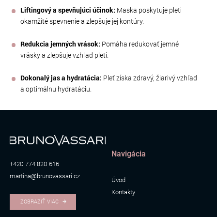
Liftingový a spevňujúci účinok:
Maska poskytuje pleti
okamžité spevnenie a zlepšuje jej kontúry.
Redukcia jemných vrások:
Pomáha redukovať jemné
vrásky a zlepšuje vzhľad pleti.
Dokonalý jas a hydratácia:
Pleť získa zdravý, žiarivý vzhľad
a optimálnu hydratáciu.
Navigácia
+420 774 820 616
martina@brunovassari.cz
Úvod
Kontakty
ZOBRAZIŤ VIAC