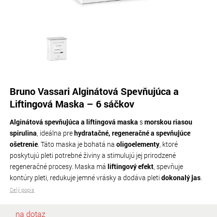
Bruno Vassari Alginátová Spevňujúca a
Liftingová Maska – 6 sáčkov
Alginátová spevňujúca a liftingová maska
s
morskou riasou
spirulina
, ideálna pre
hydratačné, regeneračné a spevňujúce
ošetrenie
. Táto maska je bohatá na
oligoelementy
, ktoré
poskytujú pleti potrebné živiny a stimulujú jej prirodzené
regeneračné procesy. Maska má
liftingový efekt
, spevňuje
kontúry pleti, redukuje jemné vrásky a dodáva pleti
dokonalý jas
.
Celý popis
na dotaz