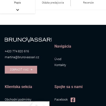
Popis
Otázka predajcovia
Recenzie
Navigácia
+420 774 820 616
martina@brunovassari.cz
Úvod
Kontakty
ZOBRAZIŤ VIAC
Klientska sekcia
Spojte sa s nami
Obchodní podmínky
Facebook
Zpracování osobních údajů