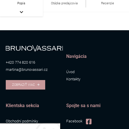
Popis
Otázka predajcovia
Recenzie
Navigácia
+420 774 820 616
martina@brunovassari.cz
Úvod
Kontakty
ZOBRAZIŤ VIAC
Klientska sekcia
Spojte sa s nami
Obchodní podmínky
Facebook
Zpracování osobních údajů