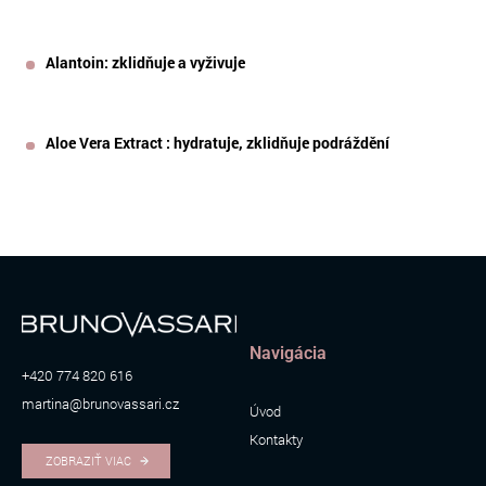
Alantoin: zklidňuje a vyživuje
Aloe Vera Extract : hydratuje, zklidňuje podráždění
Navigácia
+420 774 820 616
martina@brunovassari.cz
Úvod
Kontakty
ZOBRAZIŤ VIAC