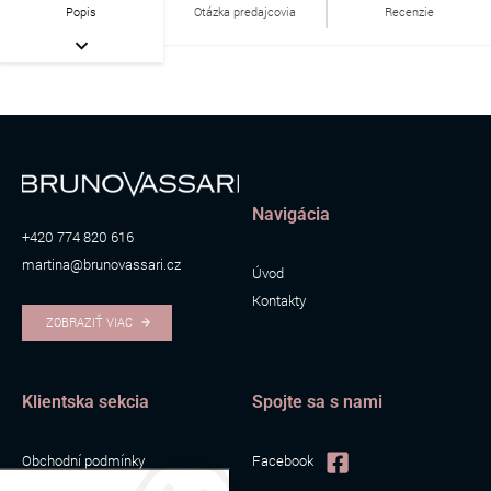
Popis
Otázka predajcovia
Recenzie
Navigácia
+420 774 820 616
martina@brunovassari.cz
Úvod
Kontakty
ZOBRAZIŤ VIAC
Klientska sekcia
Spojte sa s nami
Obchodní podmínky
Facebook
Zpracování osobních údajů