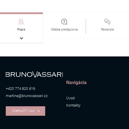
Popis
Otázka predajcovia
Recenzie
Navigácia
+420 774 820 616
martina@brunovassari.cz
Úvod
Kontakty
ZOBRAZIŤ VIAC