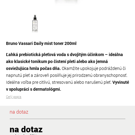
Bruno Vassari Daily mist toner 200ml
Ľahká prebiotická pleťová voda s dvojitým účinkom – ideálna
ako klasické tonikum po čistení pleti alebo ako jemná
osviežujúca hmla počas dňa.
Okamžite upokojuje podráždenú či
napnutú pleť a zároveň posilňuje jej prirodzenú obranyschopnosť.
Ideálna voľba pre citlivú, stresovanú alebo narušenú pleť.
Vyvinuté
v spolupráci s dermatológmi.
Celý popis
na dotaz
na dotaz