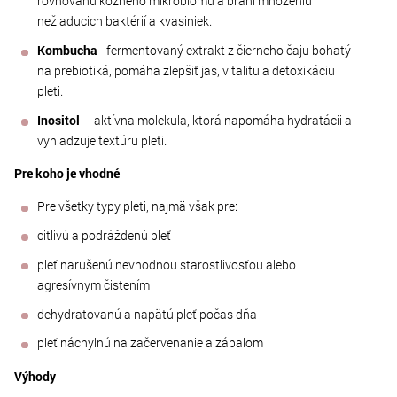
rovnováhu kožného mikrobiomu a bráni množeniu
nežiaducich baktérií a kvasiniek.
Kombucha
- fermentovaný extrakt z čierneho čaju bohatý
na prebiotiká, pomáha zlepšiť jas, vitalitu a detoxikáciu
pleti.
Inositol
– aktívna molekula, ktorá napomáha hydratácii a
vyhladzuje textúru pleti.
Pre koho je vhodné
Pre všetky typy pleti, najmä však pre:
citlivú a podráždenú pleť
pleť narušenú nevhodnou starostlivosťou alebo
agresívnym čistením
dehydratovanú a napätú pleť počas dňa
pleť náchylnú na začervenanie a zápalom
Výhody