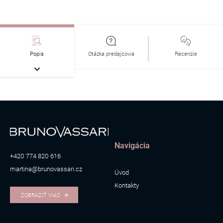
Popis
Otázka predajcovia
Recenzie
Navigácia
+420 774 820 616
martina@brunovassari.cz
Úvod
Kontakty
ZOBRAZIŤ VIAC