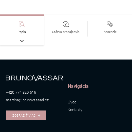
Popis
Otázka predajcovia
Recenzie
Navigácia
+420 774 820 616
martina@brunovassari.cz
Úvod
Kontakty
ZOBRAZIŤ VIAC