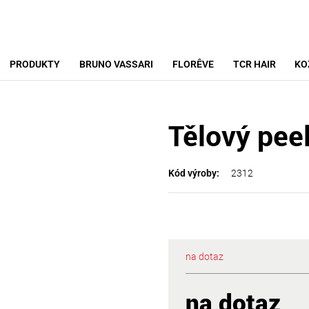
PRODUKTY
BRUNO VASSARI
FLORÊVE
TCR HAIR
KO
Tělový pee
2312
Kód výroby:
na dotaz
na dotaz