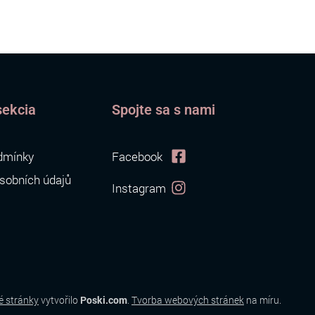
sekcia
Spojte sa s nami
dmínky
Facebook
sobních údajů
Instagram
 stránky
vytvořilo
Poski.com
.
Tvorba webových stránek
na míru.