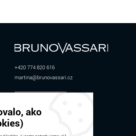
+420 774 820 616
martina@brunovassari.cz
ZOBRAZIŤ VIAC
ovalo, ako
okies)
Bruno Vassari | © 2026