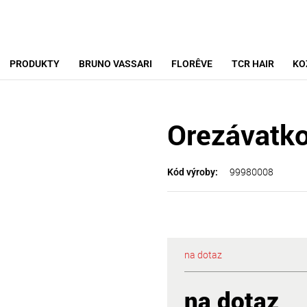
PRODUKTY
BRUNO VASSARI
FLORÊVE
TCR HAIR
KO
Orezávatk
99980008
Kód výroby:
na dotaz
na dotaz