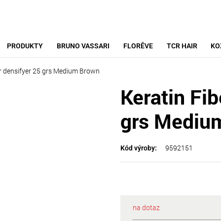
PRODUKTY
BRUNO VASSARI
FLORÊVE
TCR HAIR
KO
ir densifyer 25 grs Medium Brown
Keratin Fib
grs Mediu
9592151
Kód výroby:
na dotaz