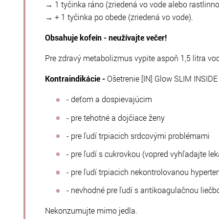
→ 1 tyčinka ráno (zriedená vo vode alebo rastlinn
→ + 1 tyčinka po obede (zriedená vo vode).
Obsahuje kofeín - neužívajte večer!
Pre zdravý metabolizmus vypite aspoň 1,5 litra vo
Kontraindikácie -
Ošetrenie [IN] Glow SLIM INSIDE
- deťom a dospievajúcim
- pre tehotné a dojčiace ženy
- pre ľudí trpiacich srdcovými problémami
- pre ľudí s cukrovkou (vopred vyhľadajte l
- pre ľudí trpiacich nekontrolovanou hyperte
- nevhodné pre ľudí s antikoagulačnou liečb
Nekonzumujte mimo jedla.