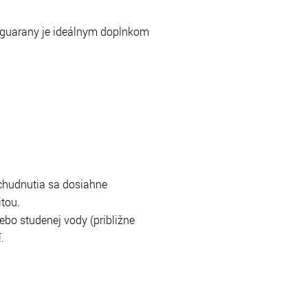
a guarany je ideálnym doplnkom
 chudnutia sa dosiahne
itou.
ebo studenej vody (približne
.