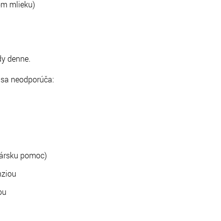
om mlieku)
dy denne.
 sa neodporúča:
ekársku pomoc)
nziou
ou