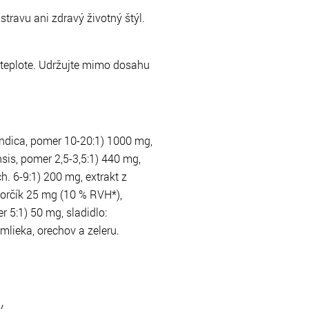
travu ani zdravý životný štýl.
 teplote. Udržujte mimo dosahu
 indica, pomer 10-20:1) 1000 mg,
nsis, pomer 2,5-3,5:1) 440 mg,
h. 6-9:1) 200 mg, extrakt z
horčík 25 mg (10 % RVH*),
5:1) 50 mg, sladidlo:
mlieka, orechov a zeleru.
y.