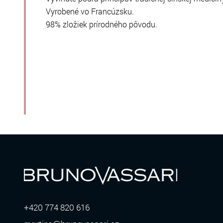
Vyrobené vo Francúzsku.
98% zložiek prírodného pôvodu.
+420 774 820 616