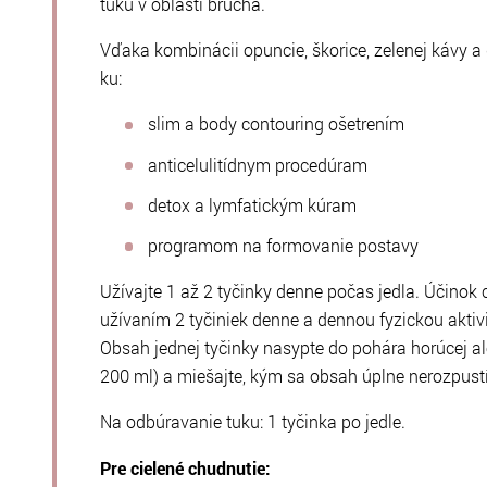
tuku v oblasti brucha.
Vďaka kombinácii opuncie, škorice, zelenej kávy 
ku:
slim a body contouring ošetrením
anticelulitídnym procedúram
detox a lymfatickým kúram
programom na formovanie postavy
Užívajte 1 až 2 tyčinky denne počas jedla. Účinok
užívaním 2 tyčiniek denne a dennou fyzickou aktiv
Obsah jednej tyčinky nasypte do pohára horúcej al
200 ml) a miešajte, kým sa obsah úplne nerozpustí
Na odbúravanie tuku: 1 tyčinka po jedle.
Pre cielené chudnutie: