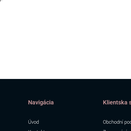
Navigácia
Klientska 
Úvod
Obchodní po