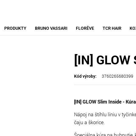
PRODUKTY
BRUNO VASSARI
FLORÊVE
TCR HAIR
KO
[IN] GLOW 
3760265680399
Kód výroby:
[IN] GLOW Slim Inside - Kúra
Nápoj na štíhlu líniu v tyčin
čaju a škorice.
Špeciálna kúra na hubnutie,