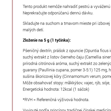
Tento produkt nemôže nahradiť pestrú a vyváženú s
Neprekračujte odporúčanú dennú dávku.
Skladujte na suchom a tmavom mieste pri izbovej
malých detí.
Zloženie na 5 g (1 tyčinka):
Pšeničný dextrín, prášok z opuncie (Opuntia ficus
suchý extrakt z listov čierneho čaju (Camellia sine
prírodná citrónová aróma, suchý extrakt zo zelenýc
guarany (Paullinia cupana, pomer 3-5:1) 125 mg, 
sušina škoricovej kôry (Cinnamomum verum, pomer 
Môže obsahovať stopy: mäkkýšov, vajec, rýb, sóje, 
Energetická hodnota: 12kcal (1 sáčok)
*RVH = Referenčná výživová hodnota.
Vyvinuté podľa princípov tradičnej čínskej medicín