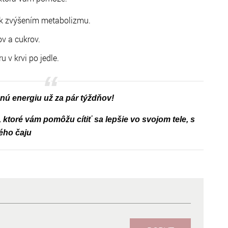
uk zvýšením metabolizmu.
ov a cukrov.
u v krvi po jedle.
enú energiu už za pár týždňov!
 ktoré vám pomôžu cítiť sa lepšie vo svojom tele, s
ého čaju