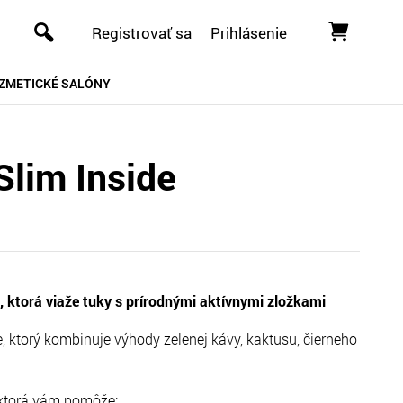
Registrovať sa
Prihlásenie
ZMETICKÉ SALÓNY
Slim Inside
, ktorá viaže tuky s prírodnými aktívnymi zložkami
ke, ktorý kombinuje výhody zelenej kávy, kaktusu, čierneho
 ktorá vám pomôže: