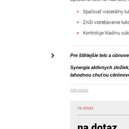
Spaľovať viscerálny t
Zníži vstrebávanie tuk
Kontroluje hladinu cukr
Pre štíhlejšie telo a obnov
Synergia aktívnych zložiek,
lahodnou chuťou citrónov
Celý popis
na dotaz
na dotaz