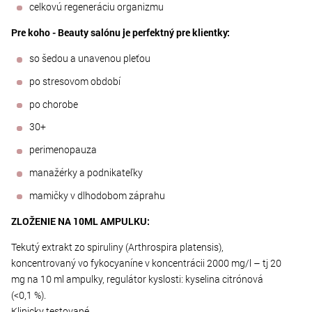
celkovú regeneráciu organizmu
Pre koho - Beauty salónu je perfektný pre klientky:
so šedou a unavenou pleťou
po stresovom období
po chorobe
30+
perimenopauza
manažérky a podnikateľky
mamičky v dlhodobom záprahu
ZLOŽENIE NA 10ML AMPULKU:
Tekutý extrakt zo spiruliny (Arthrospira platensis),
koncentrovaný vo fykocyaníne v koncentrácii 2000 mg/l – tj 20
mg na 10 ml ampulky, regulátor kyslosti: kyselina citrónová
(<0,1 %).
Klinicky testované.