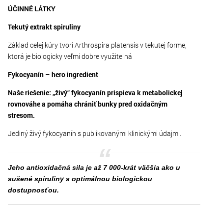
ÚČINNÉ LÁTKY
Tekutý extrakt spiruliny
Základ celej kúry tvorí Arthrospira platensis v tekutej forme,
ktorá je biologicky veľmi dobre využiteľná
Fykocyanín – hero ingredient
Naše riešenie: „živý“ fykocyanín prispieva k metabolickej
rovnováhe a pomáha chrániť bunky pred oxidačným
stresom.
Jediný živý fykocyanín s publikovanými klinickými údajmi.
Jeho antioxidačná sila je až 7 000-krát väčšia ako u
sušené spiruliny s optimálnou biologickou
dostupnosťou.