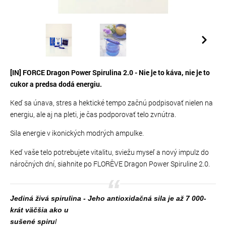
[IN] FORCE Dragon Power Spirulina 2.0 - Nie je to káva, nie je to
cukor a predsa dodá energiu.
Keď sa únava, stres a hektické tempo začnú podpisovať nielen na
energiu, ale aj na pleti, je čas podporovať telo zvnútra.
Sila energie v ikonických modrých ampulke.
Keď vaše telo potrebujete vitalitu, sviežu myseľ a nový impulz do
náročných dní, siahnite po FLORÊVE Dragon Power Spiruline 2.0.
Jediná živá spirulina - Jeho antioxidačná sila je až 7 000-
krát väčšia ako u
sušené spiru
l