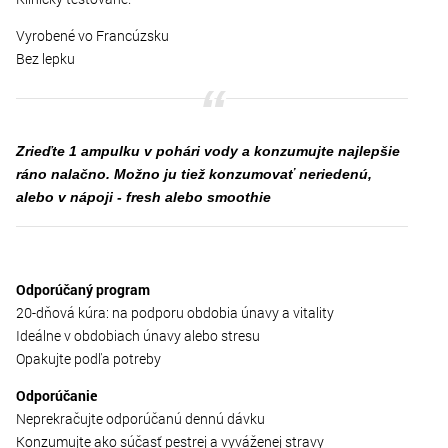
Vyrobené vo Francúzsku
Bez lepku
Zrieďte 1 ampulku v pohári vody a konzumujte najlepšie
ráno nalačno. Možno ju tiež konzumovať neriedenú,
alebo v nápoji - fresh alebo smoothie
Odporúčaný program
20-dňová kúra: na podporu obdobia únavy a vitality
Ideálne v obdobiach únavy alebo stresu
Opakujte podľa potreby
Odporúčanie
Neprekračujte odporúčanú dennú dávku
Konzumujte ako súčasť pestrej a vyváženej stravy