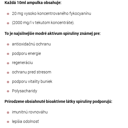
Každá 10ml ampulka obsahuje:
20 mg vysoko koncentrovaného fykocyanínu
(2000 mg/l v tekutom koncentráte).
To je najsilnejšie modré aktívum spiruliny známej pre:
antioxidačnú ochranu
podporu energie
regeneráciu
ochranu pred stresom
podporu vitality buniek
Polysacharidy
Prirodzene obsiahnuté bioaktívne látky spiruliny podporujú:
imunitnú rovnováhu
lepšia odolnosť