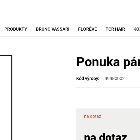
PRODUKTY
BRUNO VASSARI
FLORÊVE
TCR HAIR
KO
Ponuka pá
99980002
Kód výroby:
na dotaz
na dotaz