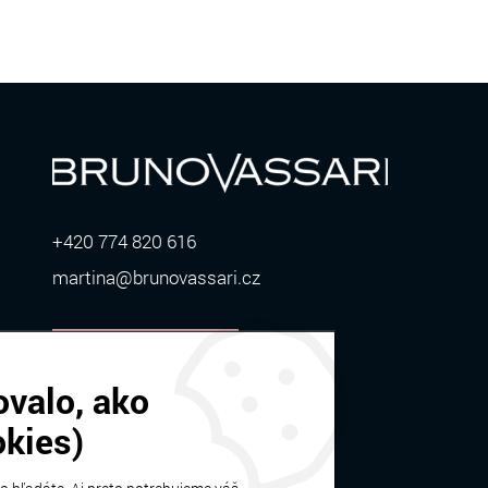
+420 774 820 616
martina@brunovassari.cz
ZOBRAZIŤ VIAC
ovalo, ako
okies)
Bruno Vassari | © 2026