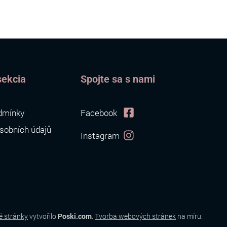
sekcia
Spojte sa s nami
dmínky
Facebook
sobních údajů
Instagram
 stránky
vytvořilo
Poski.com
.
Tvorba webových stránek
na míru.