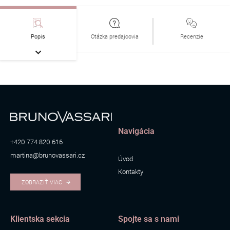
Popis
Otázka predajcovia
Recenzie
Navigácia
+420 774 820 616
martina@brunovassari.cz
Úvod
Kontakty
ZOBRAZIŤ VIAC
Klientska sekcia
Spojte sa s nami