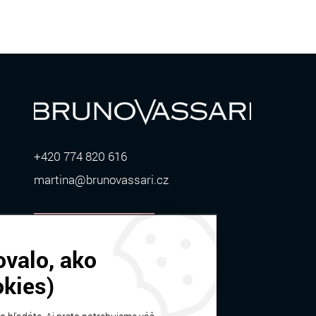
+420 774 820 616
martina@brunovassari.cz
ZOBRAZIŤ VIAC
ovalo, ako
okies)
Bruno Vassari | © 2026