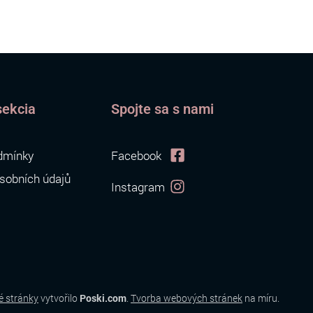
sekcia
Spojte sa s nami
dmínky
Facebook
sobních údajů
Instagram
 stránky
vytvořilo
Poski.com
.
Tvorba webových stránek
na míru.