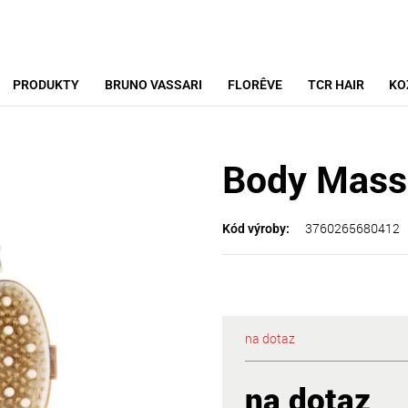
PRODUKTY
BRUNO VASSARI
FLORÊVE
TCR HAIR
KO
Body Mass
3760265680412
Kód výroby:
na dotaz
na dotaz