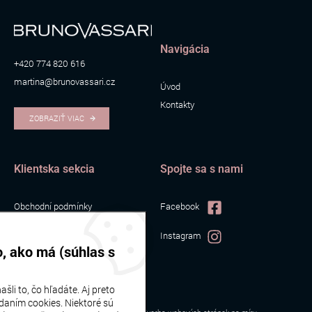
Navigácia
+420 774 820 616
martina@brunovassari.cz
Úvod
Kontakty
ZOBRAZIŤ VIAC
Klientska sekcia
Spojte sa s nami
Obchodní podmínky
Facebook
Zpracování osobních údajů
Instagram
Cookies
, ako má (súhlas s
šli to, čo hľadáte. Aj preto
daním cookies. Niektoré sú
Bruno Vassari | © 2026