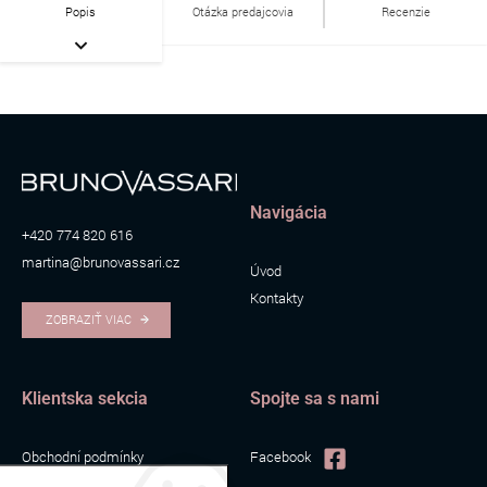
Popis
Otázka predajcovia
Recenzie
Navigácia
+420 774 820 616
martina@brunovassari.cz
Úvod
Kontakty
ZOBRAZIŤ VIAC
Klientska sekcia
Spojte sa s nami
Obchodní podmínky
Facebook
Zpracování osobních údajů