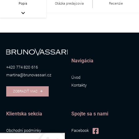
Popis
Otázka predajcovia
Recenzie
Navigácia
+420 774 820 616
martina@brunovassari.cz
Úvod
Kontakty
ZOBRAZIŤ VIAC
Klientska sekcia
Spojte sa s nami
Obchodní podmínky
Facebook
Zpracování osobních údajů