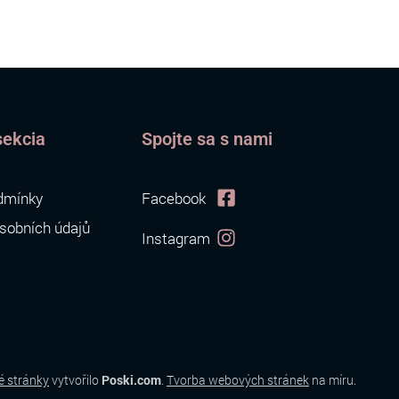
sekcia
Spojte sa s nami
dmínky
Facebook
sobních údajů
Instagram
 stránky
vytvořilo
Poski.com
.
Tvorba webových stránek
na míru.