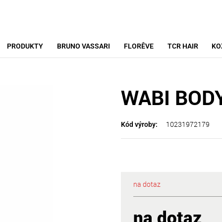
PRODUKTY
BRUNO VASSARI
FLORÊVE
TCR HAIR
KO
WABI BOD
10231972179
Kód výroby:
na dotaz
na dotaz