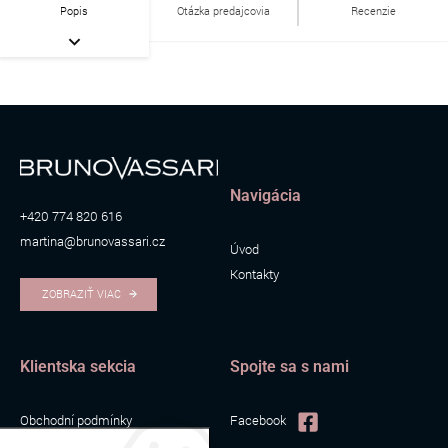
Popis
Otázka predajcovia
Recenzie
Navigácia
+420 774 820 616
martina@brunovassari.cz
Úvod
Kontakty
ZOBRAZIŤ VIAC
Klientska sekcia
Spojte sa s nami
Obchodní podmínky
Facebook
Zpracování osobních údajů