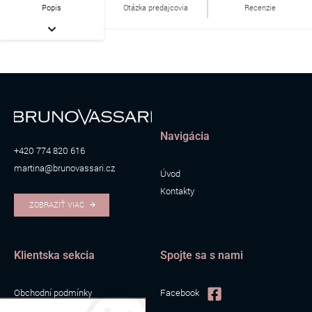
Popis
Otázka predajcovia
Recenzie
Navigácia
+420 774 820 616
martina@brunovassari.cz
Úvod
Kontakty
ZOBRAZIŤ VIAC
Klientska sekcia
Spojte sa s nami
Obchodní podmínky
Facebook
Zpracování osobních údajů