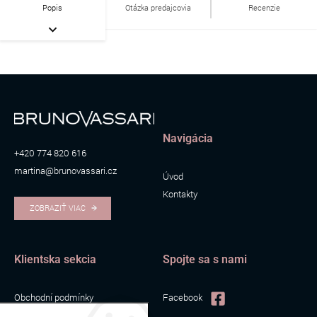
Popis
Otázka predajcovia
Recenzie
Navigácia
+420 774 820 616
martina@brunovassari.cz
Úvod
Kontakty
ZOBRAZIŤ VIAC
Klientska sekcia
Spojte sa s nami
Obchodní podmínky
Facebook
Zpracování osobních údajů