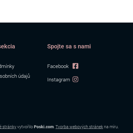
sekcia
Spojte sa s nami
dmínky
Facebook
sobních údajů
Instagram
 stránky
vytvořilo
Poski.com
.
Tvorba webových stránek
na míru.