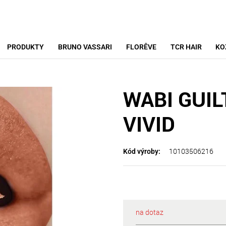
PRODUKTY
BRUNO VASSARI
FLORÊVE
TCR HAIR
KO
WABI GUIL
VIVID
10103506216
Kód výroby:
na dotaz