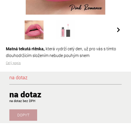
Matná tekutá rtěnka,
která vydrží celý den, už pro vás s tímto
dlouhodržícím složením nebude pouhým snem
Celý popis
na dotaz
na dotaz
na dotaz
DOPYT