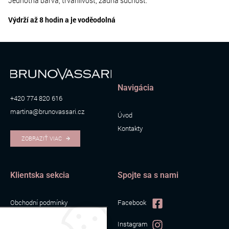
Jednotná barva, trvanlivost, žádná suchost.
Výdrží až 8 hodin a je voděodolná
Navigácia
+420 774 820 616
martina@brunovassari.cz
Úvod
Kontakty
ZOBRAZIŤ VIAC
Klientska sekcia
Spojte sa s nami
Obchodní podmínky
Facebook
Zpracování osobních údajů
Instagram
Cookies