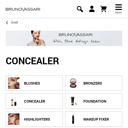
MENU
Úvod
CONCEALER
BLUSHES
BRONZERS
CONCEALER
FOUNDATION
HIGHLIGHTERS
MAKEUP FIXER